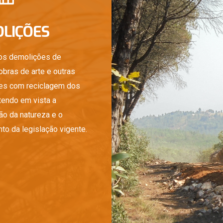
LIÇÕES
os demolições de
 obras de arte e outras
es com reciclagem dos
tendo em vista a
ão da natureza e o
to da legislação vigente.