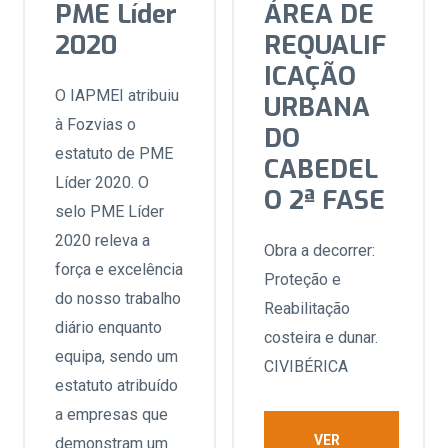
PME Líder
ÁREA DE
2020
REQUALIF
ICAÇÃO
O IAPMEI atribuiu
URBANA
à Fozvias o
DO
estatuto de PME
CABEDEL
Líder 2020. O
O 2ª FASE
selo PME Líder
2020 releva a
Obra a decorrer:
força e excelência
Proteção e
do nosso trabalho
Reabilitação
diário enquanto
costeira e dunar.
equipa, sendo um
CIVIBÉRICA
estatuto atribuído
a empresas que
VER
demonstram um