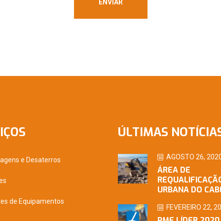
IÇOS
ÚLTIMAS NOTÍCIA
AGOSTO 26, 202
nagens e Desaterros
ÁREA DE
REQUALIFICAÇÃ
es
URBANA DO CAB
tes de Equipamentos
FEVEREIRO 22, 2
PME LÍDER 2020