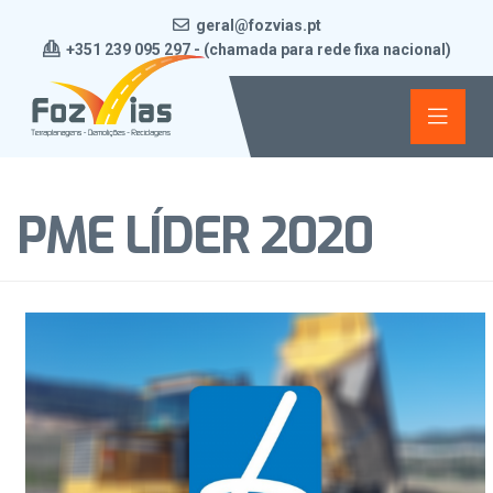
geral@fozvias.pt
+351 239 095 297 - (chamada para rede fixa nacional)
PME LÍDER 2020