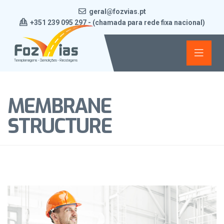
geral@fozvias.pt
+351 239 095 297 - (chamada para rede fixa nacional)
MEMBRANE
STRUCTURE