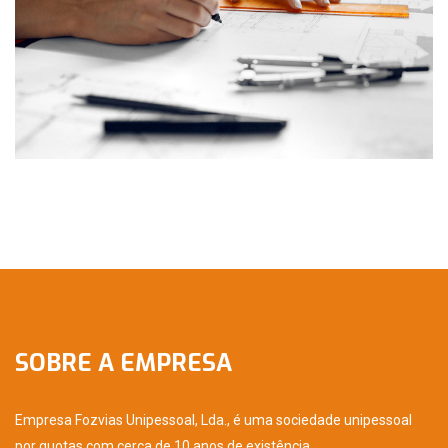
SOBRE A EMPRESA
Empresa Fozvias Unipessoal, Lda., é uma sociedade unipessoal
por quotas com cerca de 10 anos de existência