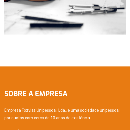
SOBRE A EMPRESA
Empresa Fozvias Unipessoal, Lda., é uma sociedade unipessoal
por quotas com cerca de 10 anos de existência