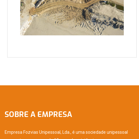
SOBRE A EMPRESA
Empresa Fozvias Unipessoal, Lda., é uma sociedade unipessoal